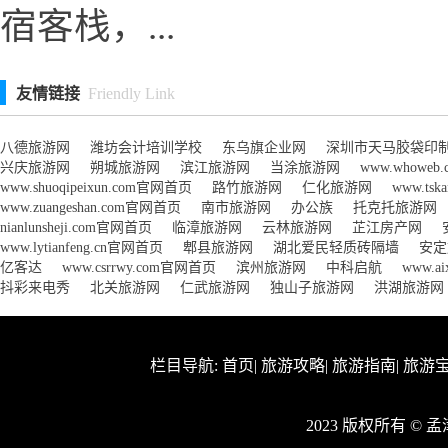
宿客栈，...
友情链接
Friendly Link
八德旅游网
潍坊会计培训学校
东乌旗企业网
深圳市天马胶袋印
兴庆旅游网
朔城旅游网
滨江旅游网
当涂旅游网
www.whowe
www.shuoqipeixun.com官网首页
路竹旅游网
仁化旅游网
www.tsk
www.zuangeshan.com官网首页
南市旅游网
办公族
托克托旅游网
nianlunsheji.com官网首页
临漳旅游网
云林旅游网
芷江房产网
www.lytianfeng.cn官网首页
郫县旅游网
湖北爱民轻质砖隔墙
安定
亿客达
www.csrrwy.com官网首页
滨州旅游网
中科启航
www.a
抖彩来电秀
北关旅游网
仁武旅游网
独山子旅游网
洪湖旅游网
栏目导航:
首页
|
旅游攻略
|
旅游指南
|
旅游
2023 版权所有 ©